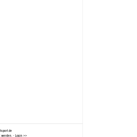
sport.de
t werden. -
Login >>