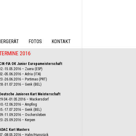
IERGERÄT
FOTOS
KONTAKT
TERMINE 2016
CIK-FIA OK Junior Europameisterschaft
12.-15.05.2016 – Zuera (ESP)
02.-05.06.2016 – Adria (ITA)
23.-26.06.2016 – Portimao (PRT)
28.-31.07.2016 – Genk (BEL)
Deutsche Junioren Kart Meisterschaft
29.04.-01.05.2016 – Wackersdorf
10.-12.06.2016 – Ampfing
15.-17.07.2016 – Genk (BEL)
09.-11.09.2016 – Oschersleben
23.-25.09.2016 – Kerpen
ADAC Kart Masters
07.-08.05.2016 – Hahn/Hunsrück