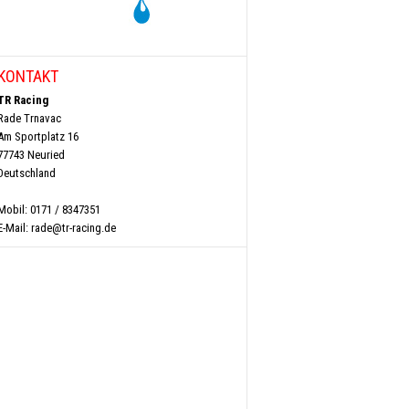
KONTAKT
TR Racing
Rade Trnavac
Am Sportplatz 16
77743 Neuried
Deutschland
Mobil: 0171 / 8347351
E-Mail:
rade@tr-racing.de